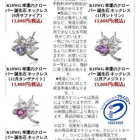
手数料300円(税抜)が
K10WG 幸運のクロー
K10WG 幸運のクロー
別途かかります
バー 誕生石 ネックレス
バー 誕生石 ネックレス
■商品について
（9月サファイア）
（11月シトリン）
・注文が集中した場
13,800円(税込)
13,800円(税込)
合など、発送が遅れ
たり、在庫切れで販
売できなくなる可能
性がございます。
・色についてはでき
るだけ実物に近くな
るように努めており
ますが、お使いにな
られている環境(モニ
ター等)により、微妙
K10WG 幸運のクロー
K10WG 幸運のクロー
に違う場合がありま
バー 誕生石 ネックレス
バー 誕生石 ネックレス
す。
（12月タンザナイト）
■発送について
（2月アメジスト）
（決済方法に応じて
13,800円(税込)
13,800円(税込)
発送準備が異なりま
す。）
※発送スケジュールは商品
により異なりますので、商
品詳細をご確認ください。
※納期は商品により異なり
ます。商品詳細をご確認く
ださい。
※以下、在庫有り商品の場
合の商品発送スケジュール。クレジットカー
K10WG 幸運のクロー
ド、コンビニ払いが最短発送です。
バー 誕生石 ネックレス
・クレジットカード決済 ・・・ 決済承認後、