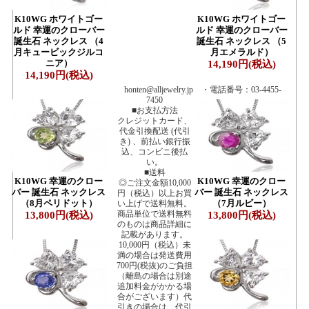
K10WG ホワイトゴー
K10WG ホワイトゴー
ルド 幸運のクローバー
ルド 幸運のクローバー
誕生石 ネックレス （4
誕生石 ネックレス （5
月キュービックジルコ
月エメラルド）
ニア）
14,190円(税込)
14,190円(税込)
honten@alljewelry.jp ・電話番号：03-4455-
7450
■お支払方法
クレジットカード、
代金引換配送 (代引
き) 、前払い銀行振
込、コンビニ後払
い。
■送料
K10WG 幸運のクロー
K10WG 幸運のクロー
◎ご注文金額10,000
バー 誕生石 ネックレス
バー 誕生石 ネックレス
円（税込）以上お買
（8月ペリドット）
（7月ルビー）
い上げで送料無料。
商品単位で送料無料
13,800円(税込)
13,800円(税込)
のものは商品詳細に
記載があります。
10,000円（税込）未
満の場合は発送費用
700円(税抜)のご負担
（離島の場合は別途
追加料金がかかる場
合がございます）代
引きの場合は、代引