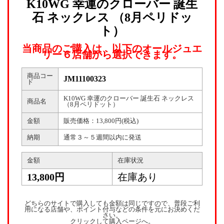
K10WG 幸運のクローバー 誕生
石 ネックレス （8月ペリドッ
ト）
当商品のご購入は、以下のオールジュエ
リー６店舗から選択できます。
商品コー
JM11100323
ド
K10WG 幸運のクローバー 誕生石 ネックレス
商品名
（8月ペリドット）
金額
販売価格：13,800円(税込)
納期
通常３～５週間以内に発送
金額
在庫状況
13,800円
在庫あり
どちらのサイトで購入しても金額は同じですので、普段ご利
用になる店舗や、ポイント付与などの条件を元にお決めくだ
さい。
クリックして購入ページへ。