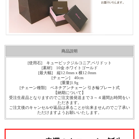
商品説明
[使用石] キュービックジルコニア,ペリドット
[素材] 10金 ホワイトゴールド
[最大幅] 縦12.0mmｘ横12.0mm
[チェーン] 40cm
[重量]1.9g
[チェーン種類] ベネチアンチェーン 引き輪プレート式
【納期について】
受注生産品となりますのでご注文後発送まで３～４週間お時間をい
ただきます。
ご注文後のキャンセルや返品は承ることが出来ませんのでご了承い
ただけますようお願いいたします。