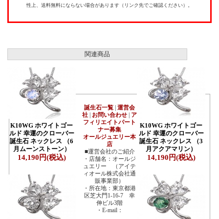
性上、送料無料にならない場合があります（リンク先でご確認ください）。
関連商品
誕生石一覧
|
運営会
社
|
お問い合わせ
|
ア
フィリエイトパート
K10WG ホワイトゴー
K10WG ホワイトゴー
ナー募集
ルド 幸運のクローバー
ルド 幸運のクローバー
オールジュエリー本
誕生石 ネックレス （6
誕生石 ネックレス （3
店
月ムーンストーン）
月アクアマリン）
■運営会社のご紹介
14,190円(税込)
14,190円(税込)
・店舗名：オールジ
ュエリー （アイテ
ィオール株式会社通
販事業部）
・所在地：東京都港
区芝大門1-16-7 幸
伸ビル3階
・E-mail：