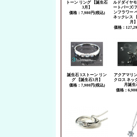
トーン リング 【誕生石
ルドダイヤモ
3月】
ートパーズ/
ンフラワー 
価格：
7,980円(税込)
ネックレス 
月
価格：
127,
誕生石 3ストーン リン
アクアマリ
グ 【誕生石3月】
クロス ネック
月誕生
価格：
7,980円(税込)
価格：
6,9