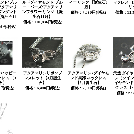
ンド/ブル
ルドダイヤモンド/ブル
ィー リング 【誕生石3
ックレス （
アクアマリ
ートパーズ/アクアマリ
月】
リ
ペンダント
ンフラワー リング 【誕
価格：
7,980円(税込)
価格：
12
【誕生石11
生石11月】
】
価格：
101,836円(税込)
296円(税込)
ンハッピー
アクアマリンリボンブ
アクアマリン×ダイヤモ
天然 ダイヤ
レス 【3
レスレット【3月誕生
ンド馬蹄 ネックレス
ン（ツイン
石】
石】
【3月誕生石】
イヤモンド
クレス 【
80円(税込)
価格：
6,980円(税込)
価格：
9,800円(税込)
価格：
6,