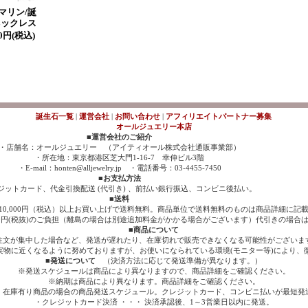
マリン/誕
ネックレス
00円(税込)
誕生石一覧
|
運営会社
|
お問い合わせ
|
アフィリエイトパートナー募集
オールジュエリー本店
■運営会社のご紹介
・店舗名：オールジュエリー （アイティオール株式会社通販事業部）
・所在地：東京都港区芝大門1-16-7 幸伸ビル3階
・E-mail：honten@alljewelry.jp ・電話番号：03-4455-7450
■お支払方法
ジットカード、代金引換配送 (代引き) 、前払い銀行振込、コンビニ後払い。
■送料
10,000円（税込）以上お買い上げで送料無料。商品単位で送料無料のものは商品詳細に記
700円(税抜)のご負担（離島の場合は別途追加料金がかかる場合がございます）代引きの場合は
■商品について
注文が集中した場合など、発送が遅れたり、在庫切れで販売できなくなる可能性がございま
実物に近くなるように努めておりますが、お使いになられている環境(モニター等)により、
■発送について
（決済方法に応じて発送準備が異なります。）
※発送スケジュールは商品により異なりますので、商品詳細をご確認ください。
※納期は商品により異なります。商品詳細をご確認ください。
、在庫有り商品の場合の商品発送スケジュール。クレジットカード、コンビニ払いが最短発
・クレジットカード決済 ・・・ 決済承認後、1～3営業日以内に発送。