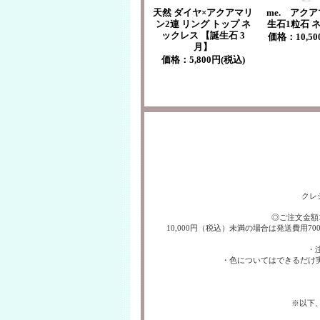
天然 ダイヤ×アクアマリ
me. アクア
ン2連 リング トップ ネ
生石1粒石 
ックレス 【誕生石 3
価格：
10,5
月】
価格：
5,800円(税込)
クレ
◎ご注文金額
10,000円（税込）未満の場合は発送費用
・
・色についてはできるだけ
※以下