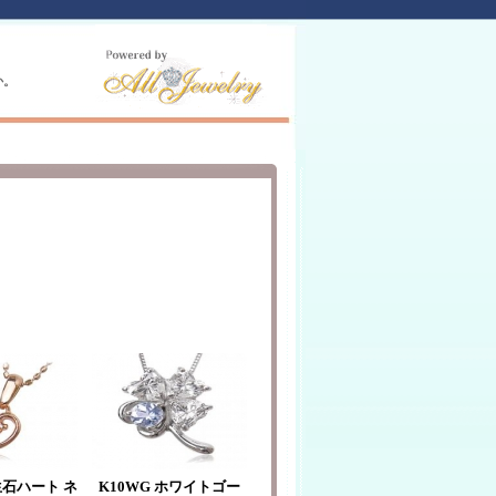
か。
生石ハート ネ
K10WG ホワイトゴー