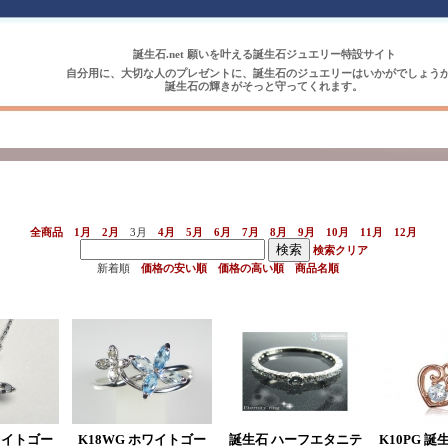
誕生石.net 願いを叶える誕生石ジュエリー特設サイト
自分用に、大切な人のプレゼントに、誕生石のジュエリーはいかがでしょう
誕生石の輝きがそっと守ってくれます。
全商品
1月
2月
3月
4月
5月
6月
7月
8月
9月
10月
11月
12月
検索クリア
新着順
価格の安い順
価格の高い順
商品名順
ワイトゴー
K18WG ホワイトゴー
誕生石 ハーフエタニテ
K10PG 誕